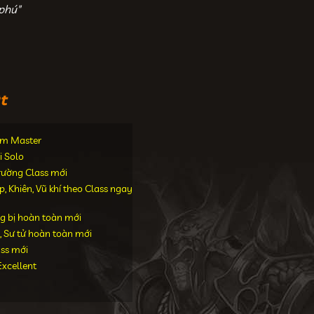
phú"
t
iểm Master
i Solo
trường Class mới
 Khiên, Vũ khí theo Class ngay
g bị hoàn toàn mới
, Sư tử hoàn toàn mới
ass mới
xcellent