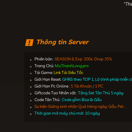
"Th
Thông tin Server
Phiên bản :
SEASON 6, Exp: 200x. Drop 35%
Trang Chủ:
MuThanhLong.pro
Tải Game:
Link Tải Siêu Tốc
Giới Hạn Reset:
GHRS theo TOP 1, Lộ trình pháp triển
Giới Hạn Pc Online :
5 Tài Khoản / 1 PC
Giftcode Tạo Nhân vật :
Tặng Set Tân Thủ 5 ngày
Code Tân Thủ :
Code gồm Bùa & Gấu
Sự kiện Giáng sinh nhận Quà hàng ngày: Gấu, Pet ...
Thời gian mở máy chủ mới: 10 ngày