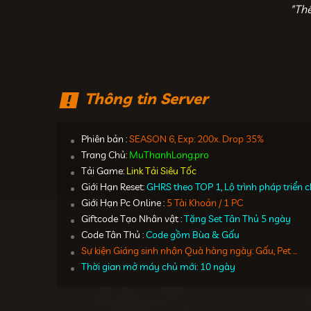
"Th
Thông tin Server
Phiên bản :
SEASON 6, Exp: 200x. Drop 35%
Trang Chủ:
MuThanhLong.pro
Tải Game:
Link Tải Siêu Tốc
Giới Hạn Reset:
GHRS theo TOP 1, Lộ trình pháp triển
Giới Hạn Pc Online :
5 Tài Khoản / 1 PC
Giftcode Tạo Nhân vật :
Tặng Set Tân Thủ 5 ngày
Code Tân Thủ :
Code gồm Bùa & Gấu
Sự kiện Giáng sinh nhận Quà hàng ngày: Gấu, Pet ...
Thời gian mở máy chủ mới: 10 ngày