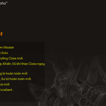
phú"
t
iểm Master
i Solo
trường Class mới
 Khiên, Vũ khí theo Class ngay
g bị hoàn toàn mới
, Sư tử hoàn toàn mới
ass mới
xcellent