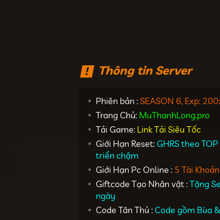
Thông tin Server
Phiên bản :
SEASON 6, Exp: 200
Trang Chủ:
MuThanhLong.pro
Tải Game:
Link Tải Siêu Tốc
Giới Hạn Reset:
GHRS theo TOP 1
triển chậm
Giới Hạn Pc Online :
5 Tài Khoản
Giftcode Tạo Nhân vật :
Tặng Se
ngày
Code Tân Thủ :
Code gồm Bùa 