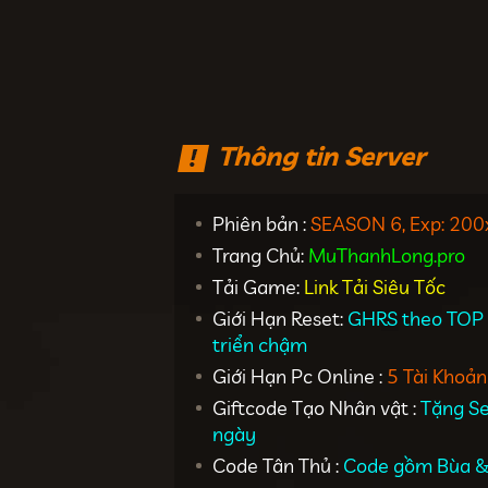
Thông tin Server
Phiên bản :
SEASON 6, Exp: 200
Trang Chủ:
MuThanhLong.pro
Tải Game:
Link Tải Siêu Tốc
Giới Hạn Reset:
GHRS theo TOP 1
triển chậm
Giới Hạn Pc Online :
5 Tài Khoản
Giftcode Tạo Nhân vật :
Tặng Se
ngày
Code Tân Thủ :
Code gồm Bùa 